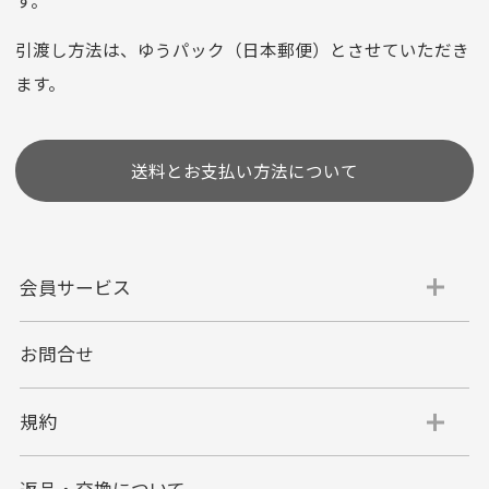
※お使いのくクレジットカードによってはお支払い回数をお
選びいただけない場合がございます。
引渡し方法は、ゆうパック（日本郵便）とさせていただき
(1,2,3,5,6,10,12,15,18,20,24,リボ払い)
ます。
［ 支払い可能クレジットカード］
送料とお支払い方法について
会員サービス
お問合せ
代金引換
代引手数料一律400円
規約
平日朝9:00mまでのご注文で当日発送
商品お届け時に配達員へご精算をお願い致しま