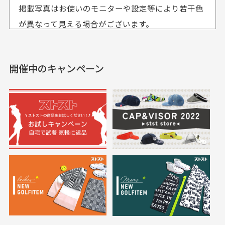
おります。
掲載写真はお使いのモニターや設定等により若干色
も使えて、お得に購
おります
それ以降のご注文につきましては翌営業日の発送とさ
入出来ました
が異なって見える場合がございます。
セールかつポイントも使
欲しかったスカートが購
せて頂いております。
えて、お得に購入出来ま
入できました。状態も良
した。状態も非常に良く
く満足しております。
開催中のキャンペーン
送料はいくらかかりますか？
満足です。
実寸サイズについて
一点一点手作業で計測しておりますので、若干の誤
何点ご購入頂いた場合も全国一律で800円とさせて頂
差が生じる場合がございます。
いております。(1配送先につき)
また5,000円(税込)以上お買い物をして頂けた場合は送
料無料となります。
※必ず１つのショッピングカートに複数商品を入れて
においについて
ご注文下さいませ。
ユーズド商品の特性故、メンテンスを行っておりま
30代女性
30代女性
すが、におい（煙草、香水、お香、古着特有の香
り、柔軟剤等)が付着している場合がございます。
定休日はありますか？
高価なブルゾンがお
いつも素敵な商品を
安く購入できました
ありがとうございま