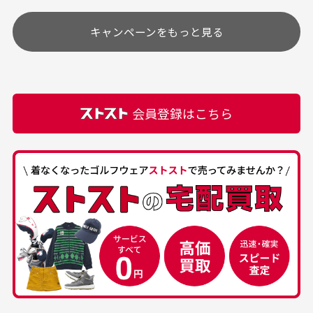
す
土.日.祝日は定休日となっております。
高価なブルゾンがお安く
美品です。いつも素敵な
キャンペーンをもっと見る
その他の休日につきましてはサイト上にて告知させて
付属品について
購入できました。状態も
商品をありがとうござい
頂きます。
付属品の記載につきましては、弊社に入荷した時点
最高でした。
ます。
での付属品を記載させて頂いております。直営店や
正規代理店にて購入された際と異なる場合や欠品が
カートの有効時間はありますか？
会員登録はこちら
ある場合もございます。
商品をカートに入れられてから120分操作がない場合
は自動的にカート内の商品が削除されますのでご注意
下さい。
経年劣化について
お気に入り機能をご利用下さい。
当店では商品の管理には細心の注意を払っておりま
30代男性
50代男性
すが、経年により素材の劣化やパーツの強度低下が
生じている場合がございます。
中古ゴルフウェアの
安心して中古ウェア
品揃えがすごい
を買えるお店です
銀行振込（前払い）
専門店というだけあっ
早い対応でした。 中古