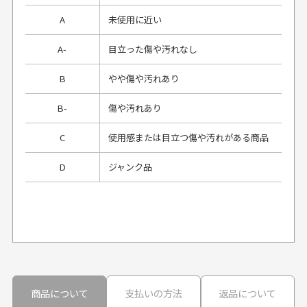
A
未使用に近い
A-
目立った傷や汚れなし
B
やや傷や汚れあり
B-
傷や汚れあり
C
使用感または目立つ傷や汚れがある商品
D
ジャンク品
プレゼント用にラッピングはしてもらえます
か？
申し訳ございませんが商品のラッピングは承っており
ません。
30代男性
30代男性
商品について
支払いの方法
返品について