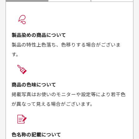
配送日時の指定は可能ですか？
想像よりもキレイで
画像より商品は綺麗
良かった！
だったと思いました
お届け希望日時をご指定頂けます。
早く送っていただきあり
ポイントもすぐ使えて、
ご注文時にご指定下さい。
製品染めの商品について
がとうございます。丁寧
お安く購入することが出
製品の特性上色落ち、色移りする場合がございま
に梱包されていて、商品
来ました。またお願いし
す。
の状態も良好でした。気
ます、ありがとうござい
買った商品を直接取りに行きたいのですが
に入りました。また機会
ました。
があればよろしくお願い
商品の受け渡しは、ゆうパックでの配送のみとさせて
します！
頂いております。
商品の色味について
掲載写真はお使いのモニターや設定等により若干色
が異なって見える場合がございます。
商品購入からどれくらいで発送してもらえます
か？
30代男性
30代女性
平日午前9時までのご注文で最短当日発送させて頂いて
色名称の記載について
セールかつポイント
状態も良く満足して