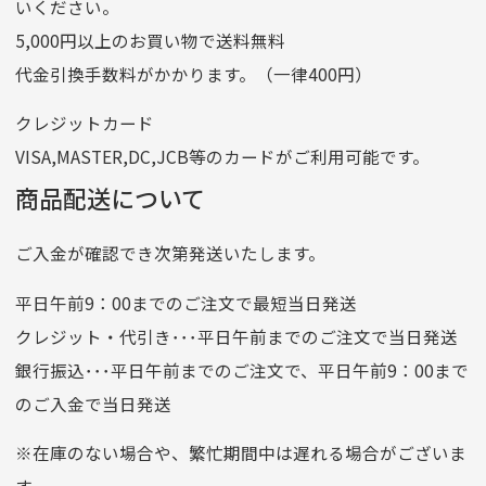
いください。
ゆうちょ間
5,000円以上のお買い物で送料無料
記号
14710
代金引換手数料がかかります。（一律400円）
番号
7762261
クレジットカード
他銀行から
VISA,MASTER,DC,JCB等のカードがご利用可能です。
店名
四七八（読みヨンナナハチ）
商品配送について
店番
478
ご入金が確認でき次第発送いたします。
預金種目
普通預金
口座番号
0776226
平日午前9：00までのご注文で最短当日発送
口座名義
株式会社一条
クレジット・代引き･･･平日午前までのご注文で当日発送
銀行振込･･･平日午前までのご注文で、平日午前9：00まで
のご入金で当日発送
クレジットカード
平日朝9:00までのご注文で当日発送
※在庫のない場合や、繁忙期間中は遅れる場合がございま
お支払い回数はお選び頂けます。
す。