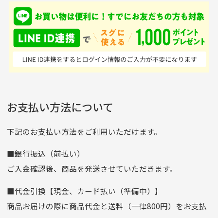
入金確認後商品発送となります。
て、ここまでゴルフブラ
品ですが綺麗に梱包され
※土曜、日曜、祝日は入金確認及び発送業務は致しておりま
ンドの取り扱いがあるの
ており商品を大切にして
せん。
はすごい。 毎日たくさ
いる感が伝わってきまし
申し込まれた商品と届いた商品が異なっている場合
尚、お振込み手数料はお客様ご負担となります。入金確認後
商品発送となります。
んの商品がアップされて
た 「フロント部分に汚
商品説明に記載されていない汚れやダメージがある商品
いるので新作チェックす
れあり」と記載ありまし
の場合
ご注文頂いてから7日以内をお振込み期限とさせ
るのが楽しみです。
たが、 どこ？というぐ
ていただきます。
※申し訳ございませんがイメージが異なる、色身が違うなど、
お客様都合による返品・交換はできませんのでご了承下さい。
らい目立つことなく綺麗
※お振込み期限が過ぎた場合は自動的にキャンセル扱いとな
お支払い方法について
りますのでご了承くださいませ。
な商品でお安く購入でき
て満足です! フリマア
三菱UFJ銀行
下記のお支払い方法をご利用いただけます。
[…]
支店名
和歌山支店
■銀行振込（前払い）
口座種別
普通
ご入金確認後、商品を発送させていただきます。
口座番号
0255557
■代金引換【現金、カード払い（準備中）】
口座名義
株式会社一条
商品お届けの際に商品代金と送料（一律800円）をお支払
ゆうちょ銀行