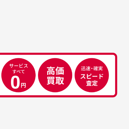
属品について
属品の記載につきましては、弊社に
50代男性
荷した時点での付属品を記載させて
いております。直営店や正規代理店
え
安心して中古ウェアを買え
て購入された際と異なる場合や欠品
るお店です
ある場合もございます。
こ
早い対応でした。 中古品です
り
が綺麗に梱包されており商品
日
を大切にしている感が伝わっ
れ
てきました 「フロント部分に
る
汚れあり」と記載ありました