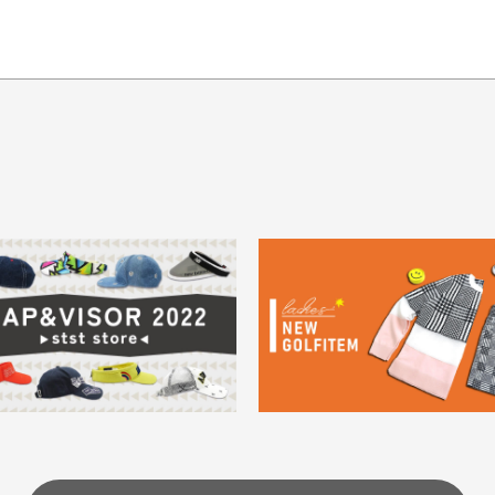
てもらえますか？
品について
商
ングは承っておりません。
色落ち、色移りする場合
掲
っている場合
務は致しておりません。
メージがある商品の場合
。
に
30代男性
30代男性
ります。入金確認後商品発送となります。
ご
身が違うなど、お客様都合による返品・交換はできませんのでご了承下
期限とさせていただきます。
像より商品は綺麗だった
セールかつポイントも使
ャンセル扱いとなりますのでご了承くださいませ。
思いました
て、お得に購入出来まし
菱UFJ銀行
イントもすぐ使えて、お安
セールかつポイントも使え
について
実
購入することが出来まし
て、お得に購入出来ました
使いのモニターや設定等
一
いのですが
。またお願いします、あり
状態も非常に良く満足です
が異なって見える場合が
で
とうございました。
ま