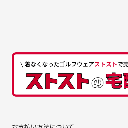
た機会があればよろしくお願
商品の受け渡しは、ゆうパックでの
口座名義
株式会社一
いします！
ゆ
商品購入からどれくらいで発送
ゆうちょ間
においについ
ユーズド商品
記号
14710
30代女性
平日午前9時までのご注文で最短当
行っておりま
それ以降のご注文につきましては翌
番号
7762261
水、お香、古
高価なブルゾンがお安く購
い
他銀行から
が付着してい
入できました
と
送料はいくらかかりますか？
店名
四七八（読
高価なブルゾンがお安く購入
美
店番
478
できました。状態も最高でし
を
何点ご購入頂いた場合も全国一律で8
預金種目
普通預金
た。
また5,000円(税込)以上お買い物
口座番号
0776226
※必ず１つのショッピングカートに
経年
口座名義
株式会社一
お支払い方法について