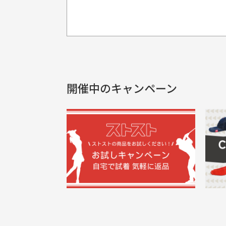
プレゼント用にラッピングはし
銀行振込（前払い）
製品染めの商
入金確認後商品発送となります。
申し訳ございませんが商品のラッピ
製品の特性上
申し込まれた商品と届いた商品が異な
土曜、日曜、祝日は入金確認及び発送業
商品説明に記載されていない汚れやダ
がございます
開催中のキャンペーン
30代男性
尚、お振込み手数料はお客様ご負担とな
配送日時の指定は可能ですか？
申し訳ございませんがイメージが異なる、色
ご注文頂いてから7日以内をお振込み
想像よりもキレイで良かっ
画
お振込み期限が過ぎた場合は自動的にキ
お届け希望日時をご指定頂けます。
た！
と
ご注文時にご指定下さい。
三
早く送っていただきありがと
ポ
色名称の記載
うございます。丁寧に梱包さ
支店名
和歌山支店
く
掲載写真はお
買った商品を直接取りに行きた
れていて、商品の状態も良好
た
口座種別
普通
により若干色
でした。気に入りました。ま
が
口座番号
0255557
ございます。