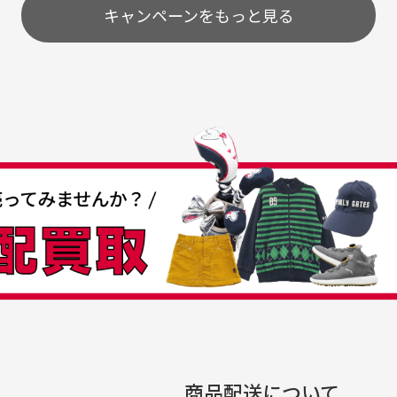
配送のみとさせて頂いております。
キャンペーンをもっと見る
条
うちょ銀行
してもらえますか？
て
付
の特性故、メンテンスを
付
30代女性
30代男性
日発送させて頂いております。
すが、におい（煙草、香
入
営業日の発送とさせて頂いております。
着特有の香り、柔軟剤等)
頂
つも素敵な商品をありが
中古ゴルフウェアの品揃
る場合がございます。
に
うございます
がすごい
み ヨンナナハチ）
が
品です。いつも素敵な商品
専門店というだけあって、
ありがとうございます。
こまでゴルフブランドの取
00円とさせて頂いております。(1配送先につき)
扱いがあるのはすごい。 毎
をして頂けた場合は送料無料となります。
たくさんの商品がアップさ
複数商品を入れてご注文下さいませ。
劣化について
条
ているので新作チェックす
商品配送について