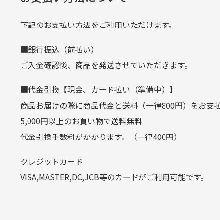
当店
生じ
定休日はありますか？
下記のお支払い方法をご利用いただけます。
クレジットカード
■銀行振込（前払い）
土.日.祝日は定休日となっております
平日朝9:00までのご注文で当日発送
ご入金確認後、商品を発送させていただきます。
その他の休日につきましてはサイト
お支払い回数はお選び頂けます。
■代金引換【現金、カード払い（準備中）】
お使いのくクレジットカードによっては
商品お届けの際に商品代金と送料（一律800円）をお支
カートの有効時間はありますか
(1,2,3,5,6,10,12,15,18,20,24,リボ払い)
5,000円以上のお買い物で送料無料
［ 支払い可能クレジットカード］
代金引換手数料がかかります。（一律400円）
商品をカートに入れられてから12
クレジットカード
お気に入り機能をご利用下さい。
VISA,MASTER,DC,JCB等のカードがご利用可能です。
代金引換