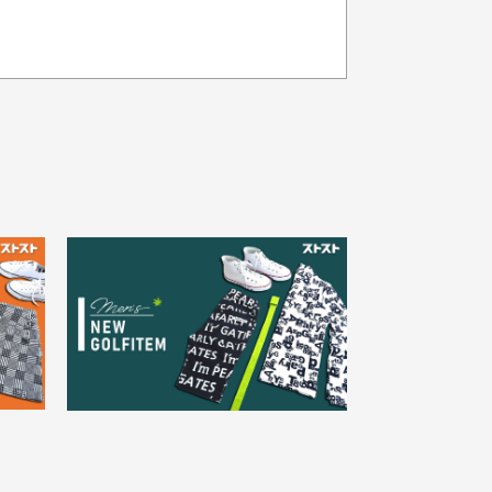
品の色味について
載写真はお使いのモニターや設定等
より若干色が異なって見える場合が
30代女性
ざいます。
さい。
え
状態も良く満足しておりま
た
す
欲しかったスカートが購入で
寸サイズについて
。
きました。状態も良く満足し
点一点手作業で計測しておりますの
。
ております。
、若干の誤差が生じる場合がござい
す。