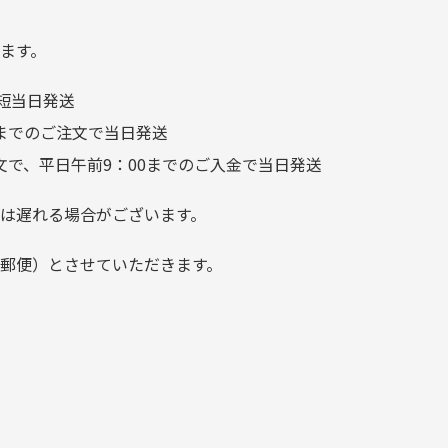
り素材の劣化やパーツの強度低下が
が、 どこ？というぐらい目立
つことなく綺麗な商品でお安
ます。
く購入できて満足です! フリマ
短当日発送
ア […]
前までのご注文で当日発送
文で、平日午前9：00までのご入金で当日発送
は遅れる場合がございます。
郵便）とさせていただきます。
でご注意下さい。