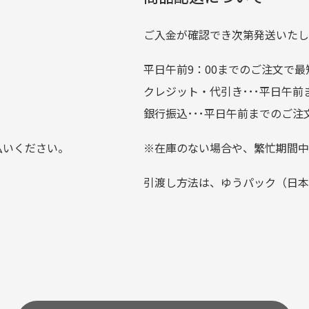
では商品の管理には細心の注意を払っておりますが、経年によ
のが楽しみです。
ている場合がございます。
ご入金が確認でき次第発送いたし
平日午前9：00までのご注文で最
。
クレジット・代引き･･･平日午
上にて告知させて頂きます。
銀行振込･･･平日午前までのご注
お支払い回数をお選びいただけない場合がございます。
払いください。
※在庫のない場合や、繁忙期間中
？
引渡し方法は、ゆうパック（日本
0分操作がない場合は自動的にカート内の商品が削除されますの