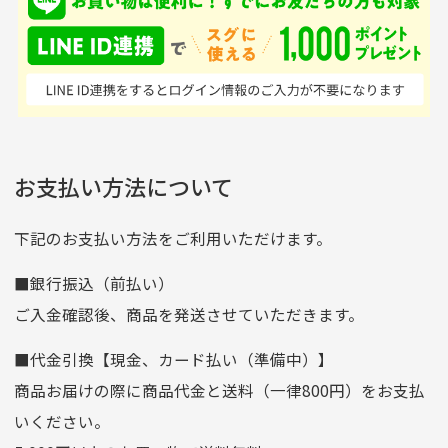
※土曜、日曜、祝日は入金確認及び発送業務は致しておりま
ンドの取り扱いがあるの
ており商品を大切にして
せん。
はすごい。 毎日たくさ
いる感が伝わってきまし
申し込まれた商品と届いた商品が異なっている場合
尚、お振込み手数料はお客様ご負担となります。入金確認後
商品発送となります。
んの商品がアップされて
た 「フロント部分に汚
商品説明に記載されていない汚れやダメージがある商品
いるので新作チェックす
れあり」と記載ありまし
の場合
ご注文頂いてから7日以内をお振込み期限とさせ
るのが楽しみです。
たが、 どこ？というぐ
ていただきます。
※申し訳ございませんがイメージが異なる、色身が違うなど、
お客様都合による返品・交換はできませんのでご了承下さい。
らい目立つことなく綺麗
※お振込み期限が過ぎた場合は自動的にキャンセル扱いとな
お支払い方法について
りますのでご了承くださいませ。
な商品でお安く購入でき
て満足です! フリマア
三菱UFJ銀行
下記のお支払い方法をご利用いただけます。
[…]
支店名
和歌山支店
■銀行振込（前払い）
口座種別
普通
ご入金確認後、商品を発送させていただきます。
口座番号
0255557
■代金引換【現金、カード払い（準備中）】
口座名義
株式会社一条
商品お届けの際に商品代金と送料（一律800円）をお支払
ゆうちょ銀行
いください。
ゆうちょ間