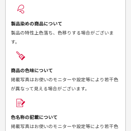
良かった！
だったと思いました
お届け希望日時をご指定頂けます。
早く送っていただきあり
ポイントもすぐ使えて、
ご注文時にご指定下さい。
製品染めの商品について
がとうございます。丁寧
お安く購入することが出
製品の特性上色落ち、色移りする場合がございま
に梱包されていて、商品
来ました。またお願いし
す。
の状態も良好でした。気
ます、ありがとうござい
買った商品を直接取りに行きたいのですが
に入りました。また機会
ました。
があればよろしくお願い
商品の受け渡しは、ゆうパックでの配送のみとさせて
します！
頂いております。
商品の色味について
掲載写真はお使いのモニターや設定等により若干色
が異なって見える場合がございます。
商品購入からどれくらいで発送してもらえます
か？
30代男性
30代女性
平日午前9時までのご注文で最短当日発送させて頂いて
色名称の記載について
セールかつポイント
状態も良く満足して
おります。
掲載写真はお使いのモニターや設定等により若干色
も使えて、お得に購
おります
それ以降のご注文につきましては翌営業日の発送とさ