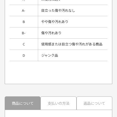
A-
目立った傷や汚れなし
B
やや傷や汚れあり
B-
傷や汚れあり
C
使用感または目立つ傷や汚れがある商品
D
ジャンク品
プレゼント用にラッピングはしてもらえます
か？
申し訳ございませんが商品のラッピングは承っており
ません。
30代男性
30代男性
商品について
支払いの方法
返品について
配送日時の指定は可能ですか？
想像よりもキレイで
画像より商品は綺麗