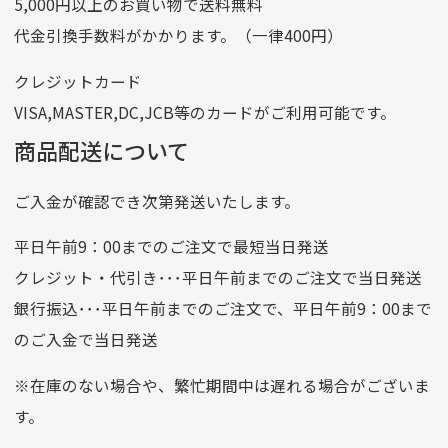
5,000円以上のお買い物で送料無料
記号
14710
代金引換手数料がかかります。（一律400円）
番号
7762261
クレジットカード
他銀行から
VISA,MASTER,DC,JCB等のカードがご利用可能です。
店名
四七八（読みヨンナナハチ）
商品配送について
店番
478
ご入金が確認でき次第発送いたします。
預金種目
普通預金
口座番号
0776226
平日午前9：00までのご注文で最短当日発送
口座名義
株式会社一条
クレジット・代引き･･･平日午前までのご注文で当日発送
銀行振込･･･平日午前までのご注文で、平日午前9：00まで
のご入金で当日発送
クレジットカード
平日朝9:00までのご注文で当日発送
※在庫のない場合や、繁忙期間中は遅れる場合がございま
お支払い回数はお選び頂けます。
す。
※お使いのくクレジットカードによってはお支払い回数をお