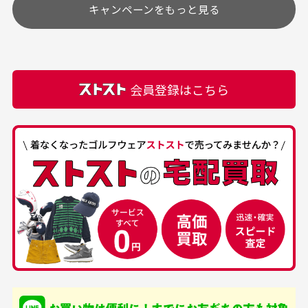
キャンペーンをもっと見る
その他の休日につきましてはサイト上にて告知させて
付属品について
購入できました。状態も
商品をありがとうござい
頂きます。
付属品の記載につきましては、弊社に入荷した時点
最高でした。
ます。
での付属品を記載させて頂いております。直営店や
正規代理店にて購入された際と異なる場合や欠品が
カートの有効時間はありますか？
会員登録はこちら
ある場合もございます。
商品をカートに入れられてから120分操作がない場合
は自動的にカート内の商品が削除されますのでご注意
下さい。
経年劣化について
お気に入り機能をご利用下さい。
当店では商品の管理には細心の注意を払っておりま
30代男性
50代男性
すが、経年により素材の劣化やパーツの強度低下が
生じている場合がございます。
中古ゴルフウェアの
安心して中古ウェア
品揃えがすごい
を買えるお店です
銀行振込（前払い）
専門店というだけあっ
早い対応でした。 中古
入金確認後商品発送となります。
て、ここまでゴルフブラ
品ですが綺麗に梱包され