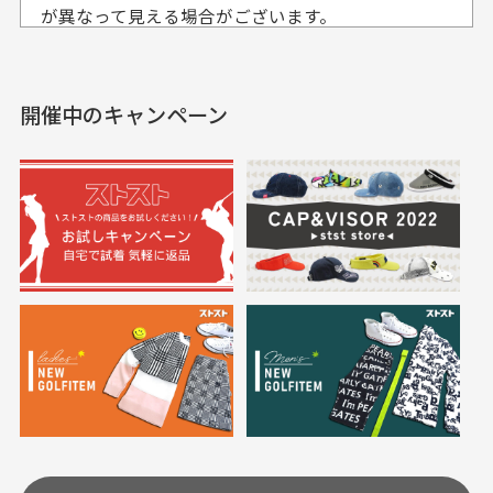
入出来ました
が異なって見える場合がございます。
セールかつポイントも使
欲しかったスカートが購
せて頂いております。
えて、お得に購入出来ま
入できました。状態も良
した。状態も非常に良く
く満足しております。
開催中のキャンペーン
送料はいくらかかりますか？
満足です。
実寸サイズについて
一点一点手作業で計測しておりますので、若干の誤
何点ご購入頂いた場合も全国一律で800円とさせて頂
差が生じる場合がございます。
いております。(1配送先につき)
また5,000円(税込)以上お買い物をして頂けた場合は送
料無料となります。
※必ず１つのショッピングカートに複数商品を入れて
においについて
ご注文下さいませ。
ユーズド商品の特性故、メンテンスを行っておりま
30代女性
30代女性
すが、におい（煙草、香水、お香、古着特有の香
り、柔軟剤等)が付着している場合がございます。
定休日はありますか？
高価なブルゾンがお
いつも素敵な商品を
安く購入できました
ありがとうございま
す
土.日.祝日は定休日となっております。
高価なブルゾンがお安く
美品です。いつも素敵な