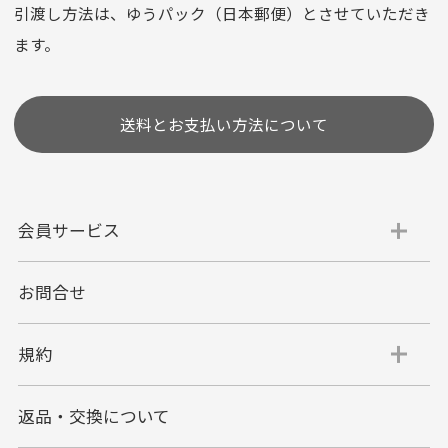
選びいただけない場合がございます。
引渡し方法は、ゆうパック（日本郵便）とさせていただき
(1,2,3,5,6,10,12,15,18,20,24,リボ払い)
ます。
［ 支払い可能クレジットカード］
送料とお支払い方法について
会員サービス
お問合せ
代金引換
代引手数料一律400円
規約
平日朝9:00mまでのご注文で当日発送
商品お届け時に配達員へご精算をお願い致しま
返品・交換について
す。
代金引換でのお支払い方法は現金のみとなりま