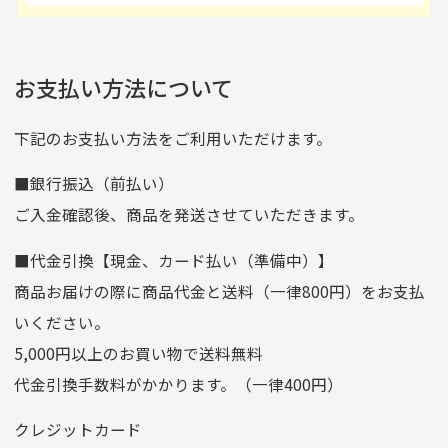
の場合
ご注文頂いてから7日以内をお振込み期限とさせ
るのが楽しみです。
たが、 どこ？というぐ
ていただきます。
※申し訳ございませんがイメージが異なる、色身が違うなど、
お客様都合による返品・交換はできませんのでご了承下さい。
らい目立つことなく綺麗
※お振込み期限が過ぎた場合は自動的にキャンセル扱いとな
お支払い方法について
りますのでご了承くださいませ。
な商品でお安く購入でき
て満足です! フリマア
三菱UFJ銀行
下記のお支払い方法をご利用いただけます。
[…]
支店名
和歌山支店
■銀行振込（前払い）
口座種別
普通
ご入金確認後、商品を発送させていただきます。
口座番号
0255557
■代金引換【現金、カード払い（準備中）】
口座名義
株式会社一条
商品お届けの際に商品代金と送料（一律800円）をお支払
ゆうちょ銀行
いください。
ゆうちょ間
5,000円以上のお買い物で送料無料
記号
14710
代金引換手数料がかかります。（一律400円）
番号
7762261
クレジットカード
他銀行から