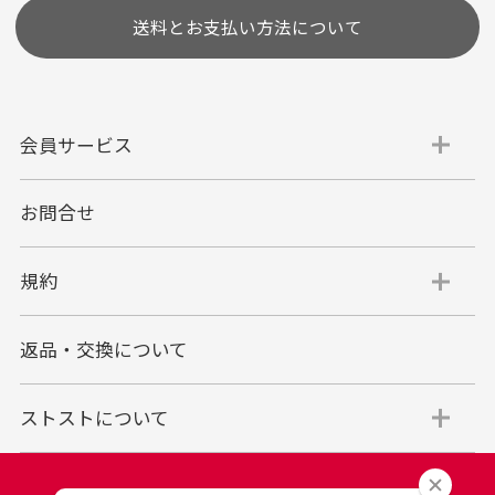
送料とお支払い方法について
会員サービス
お問合せ
代金引換
代引手数料一律400円
規約
平日朝9:00mまでのご注文で当日発送
商品お届け時に配達員へご精算をお願い致しま
返品・交換について
す。
代金引換でのお支払い方法は現金のみとなりま
す。
ストストについて
商品代金＋送料(全国一律800円)＋代引手数料(一
律400円)＝合計金額
※代金引換のご利用はお買い上げ金額の上限が30万円(税込)