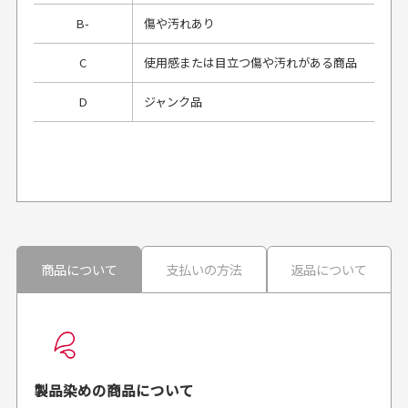
B-
傷や汚れあり
C
使用感または目立つ傷や汚れがある商品
D
ジャンク品
プレゼント用にラッピングはしてもらえます
か？
申し訳ございませんが商品のラッピングは承っており
ません。
30代男性
30代男性
商品について
支払いの方法
返品について
配送日時の指定は可能ですか？
想像よりもキレイで
画像より商品は綺麗
良かった！
だったと思いました
お届け希望日時をご指定頂けます。
早く送っていただきあり
ポイントもすぐ使えて、
ご注文時にご指定下さい。
製品染めの商品について
がとうございます。丁寧
お安く購入することが出