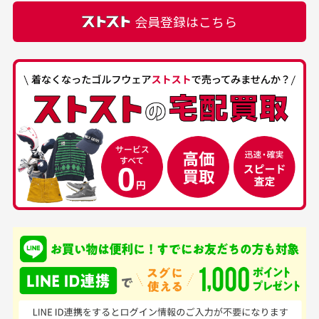
正規代理店にて購入された際と異なる場合や欠品が
カートの有効時間はありますか？
会員登録はこちら
ある場合もございます。
商品をカートに入れられてから120分操作がない場合
は自動的にカート内の商品が削除されますのでご注意
下さい。
経年劣化について
お気に入り機能をご利用下さい。
当店では商品の管理には細心の注意を払っておりま
30代男性
50代男性
すが、経年により素材の劣化やパーツの強度低下が
生じている場合がございます。
中古ゴルフウェアの
安心して中古ウェア
品揃えがすごい
を買えるお店です
銀行振込（前払い）
専門店というだけあっ
早い対応でした。 中古
入金確認後商品発送となります。
て、ここまでゴルフブラ
品ですが綺麗に梱包され
※土曜、日曜、祝日は入金確認及び発送業務は致しておりま
ンドの取り扱いがあるの
ており商品を大切にして
せん。
はすごい。 毎日たくさ
いる感が伝わってきまし
申し込まれた商品と届いた商品が異なっている場合
尚、お振込み手数料はお客様ご負担となります。入金確認後
商品発送となります。
んの商品がアップされて
た 「フロント部分に汚
商品説明に記載されていない汚れやダメージがある商品
いるので新作チェックす
れあり」と記載ありまし