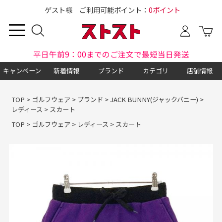
ゲスト様 ご利用可能ポイント：
0ポイント
平日午前9：00までのご注文で最短当日発送
キャンペーン
新着情報
ブランド
カテゴリ
店舗情報
TOP
>
ゴルフウェア
>
ブランド
>
JACK BUNNY(ジャックバニー)
>
レディース
>
スカート
TOP
>
ゴルフウェア
>
レディース
>
スカート