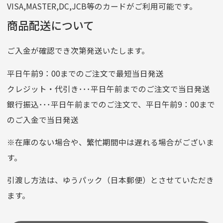
VISA,MASTER,DC,JCB等のカードがご利用可能です。
店名
四七八（読みヨンナナハチ）
商品配送について
店番
478
ご入金が確認でき次第発送いたします。
預金種目
普通預金
口座番号
0776226
平日午前9：00までのご注文で最短当日発送
口座名義
株式会社一条
クレジット・代引き･･･平日午前までのご注文で当日発送
銀行振込･･･平日午前までのご注文で、平日午前9：00まで
のご入金で当日発送
クレジットカード
平日朝9:00までのご注文で当日発送
※在庫のない場合や、繁忙期間中は遅れる場合がございま
お支払い回数はお選び頂けます。
す。
※お使いのくクレジットカードによってはお支払い回数をお
選びいただけない場合がございます。
引渡し方法は、ゆうパック（日本郵便）とさせていただき
(1,2,3,5,6,10,12,15,18,20,24,リボ払い)
ます。
［ 支払い可能クレジットカード］