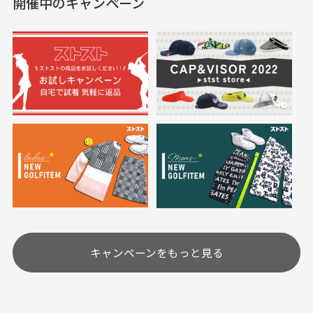
開催中のキャンペーン
送料はいくらかかりますか？
満足です。
実寸サイズについて
一点一点手作業で計測しておりますので、若干の誤
何点ご購入頂いた場合も全国一律で800円とさせて頂
差が生じる場合がございます。
いております。(1配送先につき)
また5,000円(税込)以上お買い物をして頂けた場合は送
料無料となります。
※必ず１つのショッピングカートに複数商品を入れて
においについて
ご注文下さいませ。
ユーズド商品の特性故、メンテンスを行っておりま
30代女性
30代女性
すが、におい（煙草、香水、お香、古着特有の香
り、柔軟剤等)が付着している場合がございます。
定休日はありますか？
高価なブルゾンがお
いつも素敵な商品を
安く購入できました
ありがとうございま
す
土.日.祝日は定休日となっております。
高価なブルゾンがお安く
美品です。いつも素敵な
キャンペーンをもっと見る
その他の休日につきましてはサイト上にて告知させて
付属品について
購入できました。状態も
商品をありがとうござい
頂きます。
付属品の記載につきましては、弊社に入荷した時点
最高でした。
ます。
での付属品を記載させて頂いております。直営店や