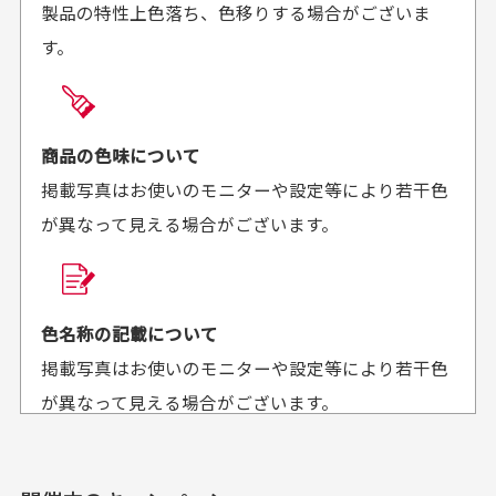
製品の特性上色落ち、色移りする場合がございま
に梱包されていて、商品
来ました。またお願いし
す。
の状態も良好でした。気
ます、ありがとうござい
買った商品を直接取りに行きたいのですが
に入りました。また機会
ました。
があればよろしくお願い
商品の受け渡しは、ゆうパックでの配送のみとさせて
します！
頂いております。
商品の色味について
掲載写真はお使いのモニターや設定等により若干色
が異なって見える場合がございます。
商品購入からどれくらいで発送してもらえます
か？
30代男性
30代女性
平日午前9時までのご注文で最短当日発送させて頂いて
色名称の記載について
セールかつポイント
状態も良く満足して
おります。
掲載写真はお使いのモニターや設定等により若干色
も使えて、お得に購
おります
それ以降のご注文につきましては翌営業日の発送とさ
入出来ました
が異なって見える場合がございます。
セールかつポイントも使
欲しかったスカートが購
せて頂いております。
えて、お得に購入出来ま
入できました。状態も良
した。状態も非常に良く
く満足しております。