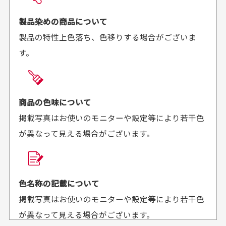
お届け希望日時をご指定頂けます。
早く送っていただきあり
ポイントもすぐ使えて、
ご注文時にご指定下さい。
製品染めの商品について
がとうございます。丁寧
お安く購入することが出
製品の特性上色落ち、色移りする場合がございま
に梱包されていて、商品
来ました。またお願いし
す。
の状態も良好でした。気
ます、ありがとうござい
買った商品を直接取りに行きたいのですが
に入りました。また機会
ました。
があればよろしくお願い
商品の受け渡しは、ゆうパックでの配送のみとさせて
します！
頂いております。
商品の色味について
掲載写真はお使いのモニターや設定等により若干色
が異なって見える場合がございます。
商品購入からどれくらいで発送してもらえます
か？
30代男性
30代女性
平日午前9時までのご注文で最短当日発送させて頂いて
色名称の記載について
セールかつポイント
状態も良く満足して
おります。
掲載写真はお使いのモニターや設定等により若干色
も使えて、お得に購
おります
それ以降のご注文につきましては翌営業日の発送とさ
入出来ました
が異なって見える場合がございます。
セールかつポイントも使
欲しかったスカートが購
せて頂いております。