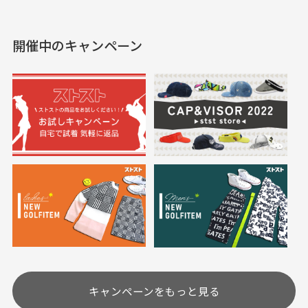
えて、お得に購入出来ま
入できました。状態も良
した。状態も非常に良く
く満足しております。
開催中のキャンペーン
送料はいくらかかりますか？
満足です。
実寸サイズについて
一点一点手作業で計測しておりますので、若干の誤
何点ご購入頂いた場合も全国一律で800円とさせて頂
差が生じる場合がございます。
いております。(1配送先につき)
また5,000円(税込)以上お買い物をして頂けた場合は送
料無料となります。
※必ず１つのショッピングカートに複数商品を入れて
においについて
ご注文下さいませ。
ユーズド商品の特性故、メンテンスを行っておりま
30代女性
30代女性
すが、におい（煙草、香水、お香、古着特有の香
り、柔軟剤等)が付着している場合がございます。
定休日はありますか？
高価なブルゾンがお
いつも素敵な商品を
安く購入できました
ありがとうございま
す
土.日.祝日は定休日となっております。
高価なブルゾンがお安く
美品です。いつも素敵な
キャンペーンをもっと見る
その他の休日につきましてはサイト上にて告知させて
付属品について
購入できました。状態も
商品をありがとうござい