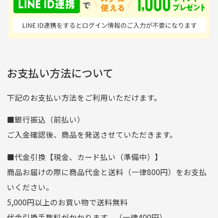
はすごい。 毎日たくさ
いる感が伝わってきまし
申し込まれた商品と届いた商品が異なっている場合
尚、お振込み手数料はお客様ご負担となります。入金確認後
商品発送となります。
んの商品がアップされて
た 「フロント部分に汚
商品説明に記載されていない汚れやダメージがある商品
いるので新作チェックす
れあり」と記載ありまし
の場合
ご注文頂いてから7日以内をお振込み期限とさせ
るのが楽しみです。
たが、 どこ？というぐ
ていただきます。
※申し訳ございませんがイメージが異なる、色身が違うなど、
お客様都合による返品・交換はできませんのでご了承下さい。
らい目立つことなく綺麗
※お振込み期限が過ぎた場合は自動的にキャンセル扱いとな
お支払い方法について
りますのでご了承くださいませ。
な商品でお安く購入でき
て満足です! フリマア
三菱UFJ銀行
下記のお支払い方法をご利用いただけます。
[…]
支店名
和歌山支店
■銀行振込（前払い）
口座種別
普通
ご入金確認後、商品を発送させていただきます。
口座番号
0255557
■代金引換【現金、カード払い（準備中）】
口座名義
株式会社一条
商品お届けの際に商品代金と送料（一律800円）をお支払
ゆうちょ銀行
いください。
ゆうちょ間
5,000円以上のお買い物で送料無料
記号
14710
代金引換手数料がかかります。（一律400円）