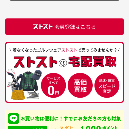
頂きます。
付属品の記載につきましては、弊社に入荷した時点
最高でした。
ます。
での付属品を記載させて頂いております。直営店や
正規代理店にて購入された際と異なる場合や欠品が
カートの有効時間はありますか？
会員登録はこちら
ある場合もございます。
商品をカートに入れられてから120分操作がない場合
は自動的にカート内の商品が削除されますのでご注意
下さい。
経年劣化について
お気に入り機能をご利用下さい。
当店では商品の管理には細心の注意を払っておりま
30代男性
50代男性
すが、経年により素材の劣化やパーツの強度低下が
生じている場合がございます。
中古ゴルフウェアの
安心して中古ウェア
品揃えがすごい
を買えるお店です
銀行振込（前払い）
専門店というだけあっ
早い対応でした。 中古
入金確認後商品発送となります。
て、ここまでゴルフブラ
品ですが綺麗に梱包され
※土曜、日曜、祝日は入金確認及び発送業務は致しておりま
ンドの取り扱いがあるの
ており商品を大切にして
せん。