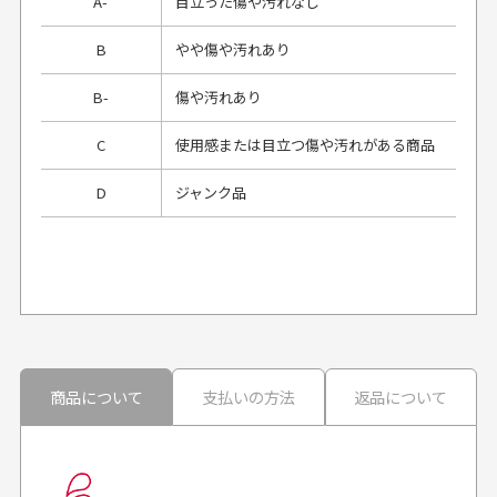
A-
目立った傷や汚れなし
B
やや傷や汚れあり
B-
傷や汚れあり
C
使用感または目立つ傷や汚れがある商品
D
ジャンク品
プレゼント用にラッピングはしてもらえます
か？
申し訳ございませんが商品のラッピングは承っており
ません。
30代男性
30代男性
商品について
支払いの方法
返品について
配送日時の指定は可能ですか？
想像よりもキレイで
画像より商品は綺麗
良かった！
だったと思いました