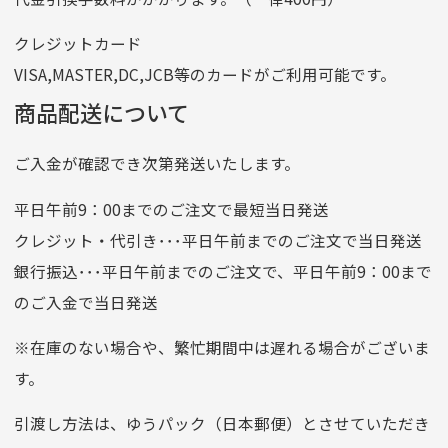
番号
7762261
クレジットカード
他銀行から
VISA,MASTER,DC,JCB等のカードがご利用可能です。
店名
四七八（読みヨンナナハチ）
商品配送について
店番
478
ご入金が確認でき次第発送いたします。
預金種目
普通預金
口座番号
0776226
平日午前9：00までのご注文で最短当日発送
口座名義
株式会社一条
クレジット・代引き･･･平日午前までのご注文で当日発送
銀行振込･･･平日午前までのご注文で、平日午前9：00まで
のご入金で当日発送
クレジットカード
平日朝9:00までのご注文で当日発送
※在庫のない場合や、繁忙期間中は遅れる場合がございま
お支払い回数はお選び頂けます。
す。
※お使いのくクレジットカードによってはお支払い回数をお
選びいただけない場合がございます。
引渡し方法は、ゆうパック（日本郵便）とさせていただき
(1,2,3,5,6,10,12,15,18,20,24,リボ払い)