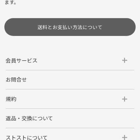
ます。
［ 支払い可能クレジットカード］
送料とお支払い方法について
会員サービス
お問合せ
代金引換
代引手数料一律400円
規約
平日朝9:00mまでのご注文で当日発送
商品お届け時に配達員へご精算をお願い致しま
返品・交換について
す。
代金引換でのお支払い方法は現金のみとなりま
す。
ストストについて