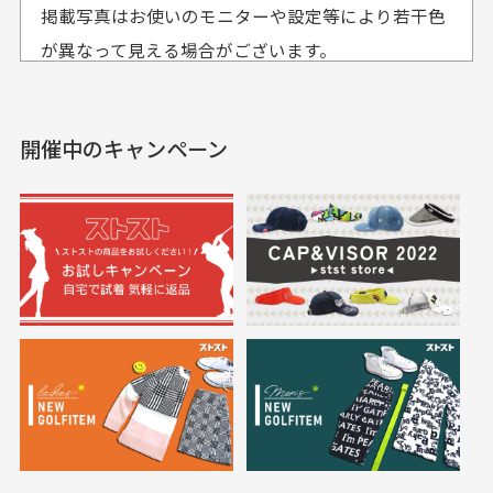
おります。
掲載写真はお使いのモニターや設定等により若干色
も使えて、お得に購
おります
それ以降のご注文につきましては翌営業日の発送とさ
入出来ました
が異なって見える場合がございます。
セールかつポイントも使
欲しかったスカートが購
せて頂いております。
えて、お得に購入出来ま
入できました。状態も良
した。状態も非常に良く
く満足しております。
開催中のキャンペーン
送料はいくらかかりますか？
満足です。
実寸サイズについて
一点一点手作業で計測しておりますので、若干の誤
何点ご購入頂いた場合も全国一律で800円とさせて頂
差が生じる場合がございます。
いております。(1配送先につき)
また5,000円(税込)以上お買い物をして頂けた場合は送
料無料となります。
※必ず１つのショッピングカートに複数商品を入れて
においについて
ご注文下さいませ。
ユーズド商品の特性故、メンテンスを行っておりま
30代女性
30代女性
すが、におい（煙草、香水、お香、古着特有の香
り、柔軟剤等)が付着している場合がございます。
定休日はありますか？
高価なブルゾンがお
いつも素敵な商品を
安く購入できました
ありがとうございま