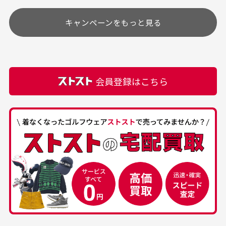
す
土.日.祝日は定休日となっております。
高価なブルゾンがお安く
美品です。いつも素敵な
キャンペーンをもっと見る
その他の休日につきましてはサイト上にて告知させて
付属品について
購入できました。状態も
商品をありがとうござい
頂きます。
付属品の記載につきましては、弊社に入荷した時点
最高でした。
ます。
での付属品を記載させて頂いております。直営店や
正規代理店にて購入された際と異なる場合や欠品が
カートの有効時間はありますか？
会員登録はこちら
ある場合もございます。
商品をカートに入れられてから120分操作がない場合
は自動的にカート内の商品が削除されますのでご注意
下さい。
経年劣化について
お気に入り機能をご利用下さい。
当店では商品の管理には細心の注意を払っておりま
30代男性
50代男性
すが、経年により素材の劣化やパーツの強度低下が
生じている場合がございます。
中古ゴルフウェアの
安心して中古ウェア
品揃えがすごい
を買えるお店です
銀行振込（前払い）
専門店というだけあっ
早い対応でした。 中古