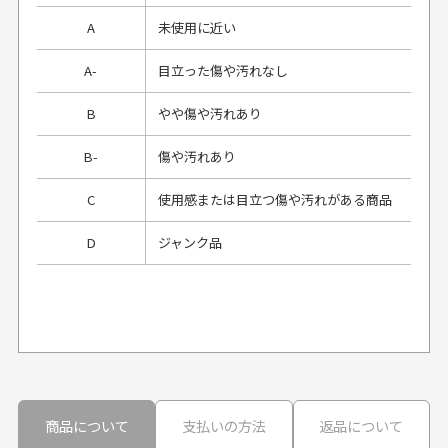
A
未使用に近い
A-
目立った傷や汚れなし
B
やや傷や汚れあり
B-
傷や汚れあり
C
使用感または目立つ傷や汚れがある商品
D
ジャンク品
プレゼント用にラッピングはしてもらえます
か？
申し訳ございませんが商品のラッピングは承っており
ません。
30代男性
30代男性
商品について
支払いの方法
返品について