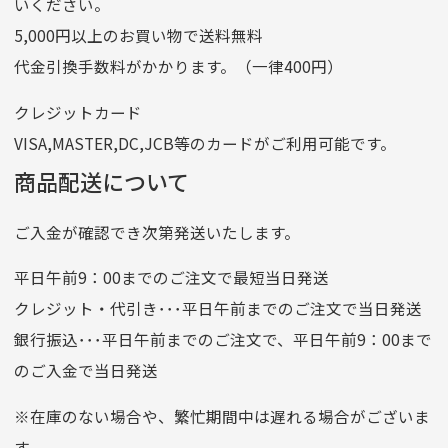
いください。
ゆうちょ間
5,000円以上のお買い物で送料無料
記号
14710
代金引換手数料がかかります。（一律400円）
番号
7762261
クレジットカード
他銀行から
VISA,MASTER,DC,JCB等のカードがご利用可能です。
店名
四七八（読みヨンナナハチ）
商品配送について
店番
478
ご入金が確認でき次第発送いたします。
預金種目
普通預金
口座番号
0776226
平日午前9：00までのご注文で最短当日発送
口座名義
株式会社一条
クレジット・代引き･･･平日午前までのご注文で当日発送
銀行振込･･･平日午前までのご注文で、平日午前9：00まで
のご入金で当日発送
クレジットカード
平日朝9:00までのご注文で当日発送
※在庫のない場合や、繁忙期間中は遅れる場合がございま
お支払い回数はお選び頂けます。
す。