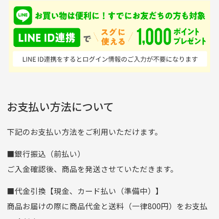
入金確認後商品発送となります。
て、ここまでゴルフブラ
品ですが綺麗に梱包され
※土曜、日曜、祝日は入金確認及び発送業務は致しておりま
ンドの取り扱いがあるの
ており商品を大切にして
せん。
はすごい。 毎日たくさ
いる感が伝わってきまし
申し込まれた商品と届いた商品が異なっている場合
尚、お振込み手数料はお客様ご負担となります。入金確認後
商品発送となります。
んの商品がアップされて
た 「フロント部分に汚
商品説明に記載されていない汚れやダメージがある商品
いるので新作チェックす
れあり」と記載ありまし
の場合
ご注文頂いてから7日以内をお振込み期限とさせ
るのが楽しみです。
たが、 どこ？というぐ
ていただきます。
※申し訳ございませんがイメージが異なる、色身が違うなど、
お客様都合による返品・交換はできませんのでご了承下さい。
らい目立つことなく綺麗
※お振込み期限が過ぎた場合は自動的にキャンセル扱いとな
お支払い方法について
りますのでご了承くださいませ。
な商品でお安く購入でき
て満足です! フリマア
三菱UFJ銀行
下記のお支払い方法をご利用いただけます。
[…]
支店名
和歌山支店
■銀行振込（前払い）
口座種別
普通
ご入金確認後、商品を発送させていただきます。
口座番号
0255557
■代金引換【現金、カード払い（準備中）】
口座名義
株式会社一条
商品お届けの際に商品代金と送料（一律800円）をお支払
ゆうちょ銀行