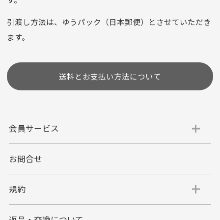
※お使いのくクレジットカードによってはお支払い回数をお
選びいただけない場合がございます。
引渡し方法は、ゆうパック（日本郵便）とさせていただき
(1,2,3,5,6,10,12,15,18,20,24,リボ払い)
ます。
［ 支払い可能クレジットカード］
送料とお支払い方法について
会員サービス
お問合せ
代金引換
代引手数料一律400円
規約
平日朝9:00mまでのご注文で当日発送
商品お届け時に配達員へご精算をお願い致しま
返品・交換について