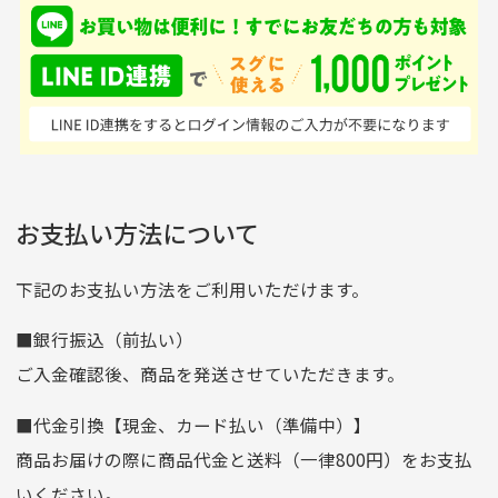
入金確認後商品発送となります。
て、ここまでゴルフブラ
品ですが綺麗に梱包され
※土曜、日曜、祝日は入金確認及び発送業務は致しておりま
ンドの取り扱いがあるの
ており商品を大切にして
せん。
はすごい。 毎日たくさ
いる感が伝わってきまし
申し込まれた商品と届いた商品が異なっている場合
尚、お振込み手数料はお客様ご負担となります。入金確認後
商品発送となります。
んの商品がアップされて
た 「フロント部分に汚
商品説明に記載されていない汚れやダメージがある商品
いるので新作チェックす
れあり」と記載ありまし
の場合
ご注文頂いてから7日以内をお振込み期限とさせ
るのが楽しみです。
たが、 どこ？というぐ
ていただきます。
※申し訳ございませんがイメージが異なる、色身が違うなど、
お客様都合による返品・交換はできませんのでご了承下さい。
らい目立つことなく綺麗
※お振込み期限が過ぎた場合は自動的にキャンセル扱いとな
お支払い方法について
りますのでご了承くださいませ。
な商品でお安く購入でき
て満足です! フリマア
三菱UFJ銀行
下記のお支払い方法をご利用いただけます。
[…]
支店名
和歌山支店
■銀行振込（前払い）
口座種別
普通
ご入金確認後、商品を発送させていただきます。
口座番号
0255557
■代金引換【現金、カード払い（準備中）】
口座名義
株式会社一条
商品お届けの際に商品代金と送料（一律800円）をお支払
ゆうちょ銀行
いください。