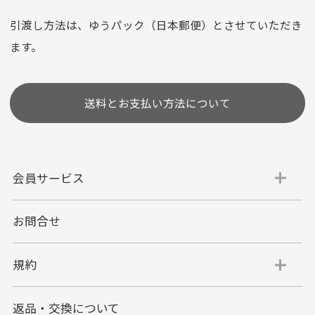
※お使いのくクレジットカードによってはお支払い回数をお
選びいただけない場合がございます。
引渡し方法は、ゆうパック（日本郵便）とさせていただき
(1,2,3,5,6,10,12,15,18,20,24,リボ払い)
ます。
［ 支払い可能クレジットカード］
送料とお支払い方法について
会員サービス
お問合せ
代金引換
代引手数料一律400円
規約
平日朝9:00mまでのご注文で当日発送
商品お届け時に配達員へご精算をお願い致しま
返品・交換について
す。