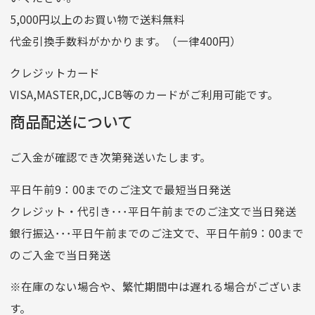
ゆうちょ間
5,000円以上のお買い物で送料無料
記号
14710
代金引換手数料がかかります。（一律400円）
番号
7762261
クレジットカード
他銀行から
VISA,MASTER,DC,JCB等のカードがご利用可能です。
店名
四七八（読みヨンナナハチ）
商品配送について
店番
478
ご入金が確認でき次第発送いたします。
預金種目
普通預金
口座番号
0776226
平日午前9：00までのご注文で最短当日発送
口座名義
株式会社一条
クレジット・代引き･･･平日午前までのご注文で当日発送
銀行振込･･･平日午前までのご注文で、平日午前9：00まで
のご入金で当日発送
クレジットカード
平日朝9:00までのご注文で当日発送
※在庫のない場合や、繁忙期間中は遅れる場合がございま
お支払い回数はお選び頂けます。
す。