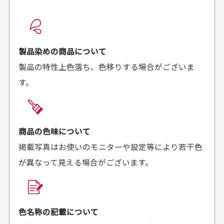
配送日時の指定は可能ですか？
想像よりもキレイで
画像より商品は綺麗
良かった！
だったと思いました
お届け希望日時をご指定頂けます。
早く送っていただきあり
ポイントもすぐ使えて、
ご注文時にご指定下さい。
製品染めの商品について
がとうございます。丁寧
お安く購入することが出
製品の特性上色落ち、色移りする場合がございま
に梱包されていて、商品
来ました。またお願いし
す。
の状態も良好でした。気
ます、ありがとうござい
買った商品を直接取りに行きたいのですが
に入りました。また機会
ました。
があればよろしくお願い
商品の受け渡しは、ゆうパックでの配送のみとさせて
します！
頂いております。
商品の色味について
掲載写真はお使いのモニターや設定等により若干色
が異なって見える場合がございます。
商品購入からどれくらいで発送してもらえます
か？
30代男性
30代女性
平日午前9時までのご注文で最短当日発送させて頂いて
色名称の記載について
セールかつポイント
状態も良く満足して
おります。