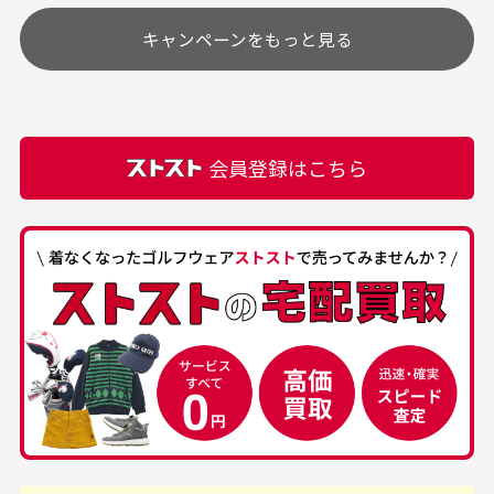
す
土.日.祝日は定休日となっております。
高価なブルゾンがお安く
美品です。いつも素敵な
キャンペーンをもっと見る
その他の休日につきましてはサイト上にて告知させて
付属品について
購入できました。状態も
商品をありがとうござい
頂きます。
付属品の記載につきましては、弊社に入荷した時点
最高でした。
ます。
での付属品を記載させて頂いております。直営店や
正規代理店にて購入された際と異なる場合や欠品が
カートの有効時間はありますか？
会員登録はこちら
ある場合もございます。
商品をカートに入れられてから120分操作がない場合
は自動的にカート内の商品が削除されますのでご注意
下さい。
経年劣化について
お気に入り機能をご利用下さい。
当店では商品の管理には細心の注意を払っておりま
30代男性
50代男性
すが、経年により素材の劣化やパーツの強度低下が
生じている場合がございます。
中古ゴルフウェアの
安心して中古ウェア
品揃えがすごい
を買えるお店です
銀行振込（前払い）
専門店というだけあっ
早い対応でした。 中古