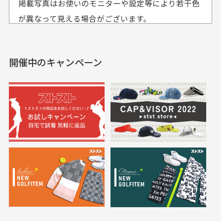
掲載写真はお使いのモニターや設定等により若干色
も使えて、お得に購
おります
それ以降のご注文につきましては翌営業日の発送とさ
入出来ました
が異なって見える場合がございます。
セールかつポイントも使
欲しかったスカートが購
せて頂いております。
えて、お得に購入出来ま
入できました。状態も良
した。状態も非常に良く
く満足しております。
開催中のキャンペーン
送料はいくらかかりますか？
満足です。
実寸サイズについて
一点一点手作業で計測しておりますので、若干の誤
何点ご購入頂いた場合も全国一律で800円とさせて頂
差が生じる場合がございます。
いております。(1配送先につき)
また5,000円(税込)以上お買い物をして頂けた場合は送
料無料となります。
※必ず１つのショッピングカートに複数商品を入れて
においについて
ご注文下さいませ。
ユーズド商品の特性故、メンテンスを行っておりま
30代女性
30代女性
すが、におい（煙草、香水、お香、古着特有の香
り、柔軟剤等)が付着している場合がございます。
定休日はありますか？
高価なブルゾンがお
いつも素敵な商品を
安く購入できました
ありがとうございま