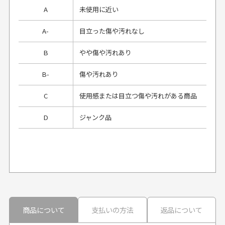
A
未使用に近い
A-
目立った傷や汚れなし
B
やや傷や汚れあり
B-
傷や汚れあり
C
使用感または目立つ傷や汚れがある商品
D
ジャンク品
プレゼント用にラッピングはしてもらえます
か？
申し訳ございませんが商品のラッピングは承っており
ません。
30代男性
30代男性
商品について
支払いの方法
返品について