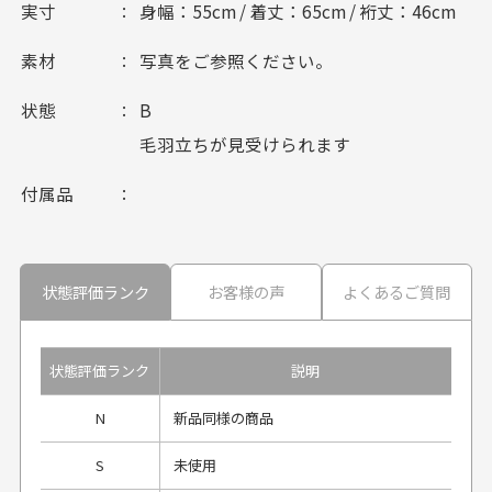
実寸
身幅：55cm / 着丈：65cm / 裄丈：46cm
素材
写真をご参照ください。
状態
B
毛羽立ちが見受けられます
付属品
状態評価ランク
お客様の声
よくあるご質問
状態評価ランク
説明
N
新品同様の商品
S
未使用